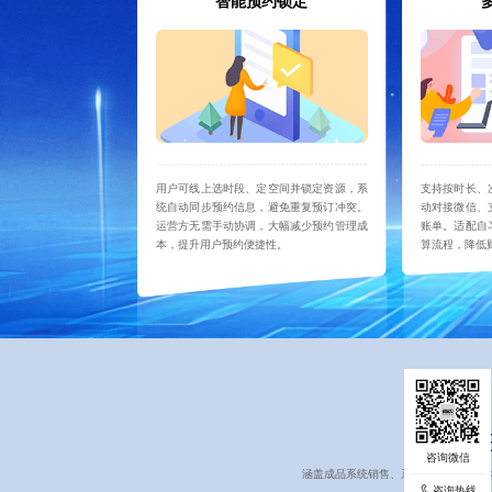
智能预约锁定
用户可线上选时段、定空间并锁定资源，系
支持按时长、
统自动同步预约信息，避免重复预订冲突。
动对接微信、
运营方无需手动协调，大幅减少预约管理成
账单。适配自
本，提升用户预约便捷性。
算流程，降低
涵盖成品系统销售、系统集成服务、技
咨询热线