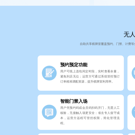
无
自助共享棋牌室覆盖预约、门禁、计费等
预约预定功能
用户可线上选包间定时段，实时查看余量，
避免到店无位；运营方可通过系统管控预订
订单精准调配资源，提升棋牌室利用率。
智能门禁入场
用户凭预约码或会员码扫码开门，无需人工
核验，无接触入场更安全；省去专人值守成
本，运营方远程可管控权限，简化管理流
程。