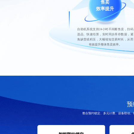
售卖
效率提升
自助机系统支持24小时不间断售卖，扫码
选品、快速结算，实时同步库存数据，避
免缺货或积压，大幅缩短交易时长，从而
有效提升整体售卖效率。
预
整合预约锁定、多元计费、设备联动、