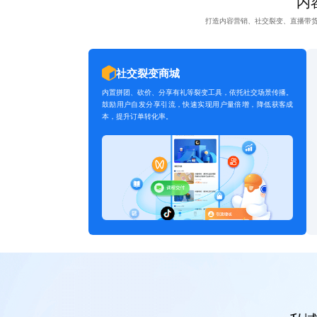
内容
打造内容营销、社交裂变、直播带
社交裂变商城
内置拼团、砍价、分享有礼等裂变工具，依托社交场景传播。
鼓励用户自发分享引流，快速实现用户量倍增，降低获客成
本，提升订单转化率。