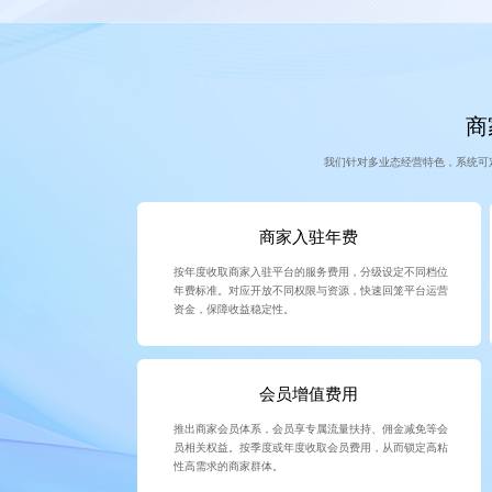
商
我们针对多业态经营特色，系统可
商家入驻年费
按年度收取商家入驻平台的服务费用，分级设定不同档位
年费标准。对应开放不同权限与资源，快速回笼平台运营
资金，保障收益稳定性。
会员增值费用
推出商家会员体系，会员享专属流量扶持、佣金减免等会
员相关权益。按季度或年度收取会员费用，从而锁定高粘
性高需求的商家群体。