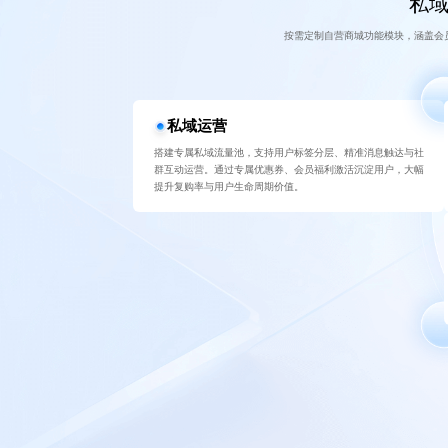
私域
按需定制自营商城功能模块，涵盖会
私域运营
搭建专属私域流量池，支持用户标签分层、精准消息触达与社
群互动运营。通过专属优惠券、会员福利激活沉淀用户，大幅
提升复购率与用户生命周期价值。