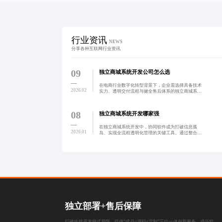
行业资讯
NEWS
分享各种互联网行业资讯
09
独立商城系统开发公司怎么选
在电商行业数字化转型背景下，企业需选择具备技术
2026.02
实力、透明交付流程与健全售后体系的独立商城系统
开发公司，以实现品牌自主、数据掌控与长期可持续
运营。避免低价陷阱，注重综合性价比，确保系统稳
定可靠并支持未来
08
独立商城系统开发哪家强
在独立商城系统开发中，协同软件成为打破信息孤
2026.01
岛、实现全流程透明化管理的关键工具。通过整合设
计、开发、测试等环节，提升团队协作效率，缩短开
发周期，推动项目从被动执行向主动协同转变，助力
企业构建高效、可复
独立部署+售后保障
打破传统开发模式局限，提供“成品+源码+定制”三位一体创新服务。成品软