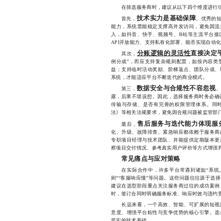
在筛选服务商时，建议从以下四个维度进行
技术实力是基础保障
首先，
。优秀的
能力，系统需能稳定支撑高并发访问，避免因流
入，如抖音、快手、视频号、B站等主流平台接
API开放能力、支持私有化部署、能否实现自动
分账逻辑的灵活性
直接决定
其次，
例分成”，而应支持复杂规则配置，如按内容类
益；支持临时活动奖励、阶梯返点、团队分成、
系统，才能适应平台不断迭代的商业模式。
数据安全与合规性不容忽视
第三，
露，后果不堪设想。因此，选择服务商时务必确认其
传输与存储、是否有完善的权限管理体系。同
法》等相关法规要求，避免因合规问题被监管部
售后服务与迭代能力体现服
最后，
化、升级、故障排查、紧急响应都依赖于服务商
专职项目经理与技术团队、并能提供定期版本更
察项目交付情况、参考真实用户评价等方式增强
常见痛点与应对策略
在实际合作中，许多平台常遇到诸如“系统上线
则”“客服响应慢”等问题。这些问题往往源于选
建议在选型阶段重点关注服务商过往的成功案例
时，签订合同时明确服务标准、响应时效与违约
长远来看，一个高效、智能、可扩展的短视频
意度、增强平台粘性与竞争优势的核心引擎。选
坚实的技术基础。