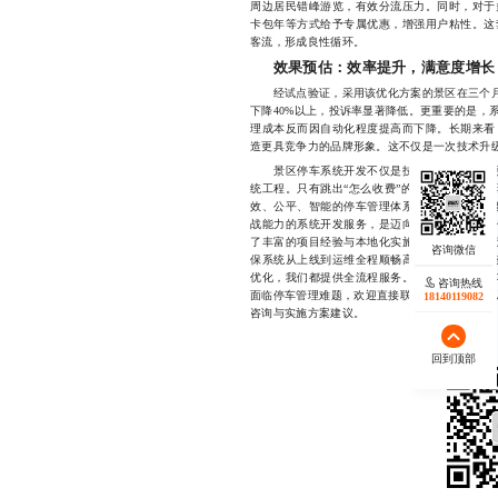
周边居民错峰游览，有效分流压力。同时，对于
卡包年等方式给予专属优惠，增强用户粘性。这
客流，形成良性循环。
效果预估：效率提升，满意度增长
经试点验证，采用该优化方案的景区在三个月内
下降40%以上，投诉率显著降低。更重要的是，
理成本反而因自动化程度提高而下降。长期来看
造更具竞争力的品牌形象。这不仅是一次技术升
景区停车系统开发不仅是技术实现的问题，更
统工程。只有跳出“怎么收费”的表层思维，深
效、公平、智能的停车管理体系。对于正在考虑
战能力的系统开发服务，是迈向智慧化管理的第
了丰富的项目经验与本地化实施能力，能够根据
保系统从上线到运维全程顺畅高效。无论是系统
优化，我们都提供全流程服务。目前已有多个成
咨询热线
面临停车管理难题，欢迎直接联系我们的专业团队，电
18140119082
咨询与实施方案建议。
回到顶部