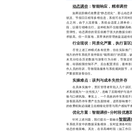
动态调价
：智能响应，精准调控
如果说阶梯式收费是“静态优化”，那么动态调
状况、节假日日程等多维信息，系统可在不同时段
点之间，由于人流密集，系统会适度上调单价
段，以吸引错峰出行。这种机制不仅能缓解高峰
营弹性。动态调价的背后依赖于强大的数据分析
求较高。但一旦落地，其带来的管理效益远超传
行业现状：同质化严重，执行盲区
尽管上述三种模式各有优势，但在实际推广过
地方的停车系统开发停留在“能用就行”的层面，
未充分结合历史数据与游客行为分析，导致定
能，却因权限控制不严、后台配置滞后，最终形
作人员的培训，导致现场服务与系统规则脱节，出现
严重损害游客信任。
实操难点：误判与成本失控并存
在具体实施中，景区管理者常陷入几个误区。
术系统视为“一次性投入”，忽略了后期维护与迭
验与口碑风险。事实上，一个高效的停车系统不
游客因高昂停车费产生负面情绪，进而影响整个
的收费机制必须建立在精细化管理与用户感知平
优化方案：智能调价+分时段优惠
智能调
针对上述问题，我们提出一套融合
车系统开发中的数据采集模块，实时监测各时段
动态价格策略。其次，在非高峰时段（如工作日